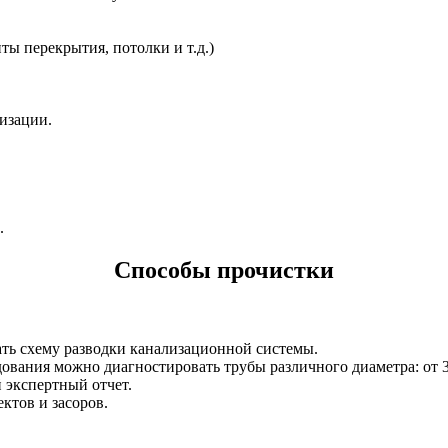
ты перекрытия, потолки и т.д.)
изации.
.
Способы прочистки
дать схему разводки канализационной системы.
вания можно диагностировать трубы различного диаметра: от 3
 экспертный отчет.
ктов и засоров.