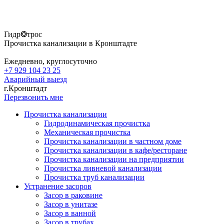
Гидр❂трос
Прочистка канализации в Кронштадте
Ежедневно, круглосуточно
+7 929 104 23 25
Аварийный выезд
г.Кронштадт
Перезвонить мне
Прочистка канализации
Гидродинамическая прочистка
Механическая прочистка
Прочистка канализации в частном доме
Прочистка канализации в кафе/ресторане
Прочистка канализации на предприятии
Прочистка ливневой канализации
Прочистка труб канализации
Устранение засоров
Засор в раковине
Засор в унитазе
Засор в ванной
Засор в трубах