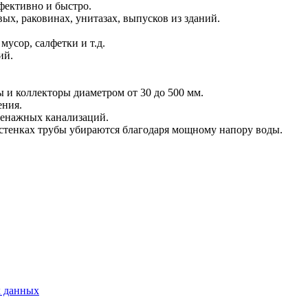
фективно и быстро.
х, раковинах, унитазах, выпусков из зданий.
усор, салфетки и т.д.
ий.
 и коллекторы диаметром от 30 до 500 мм.
ения.
ренажных канализаций.
 стенках трубы убираются благодаря мощному напору воды.
х данных