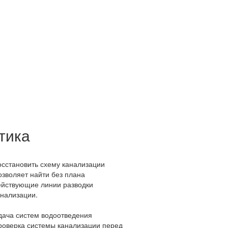
тика
осстановить схему канализации
озволяет найти без плана
ействующие линии разводки
анализации.
дача систем водоотведения
роверка системы канализации перед