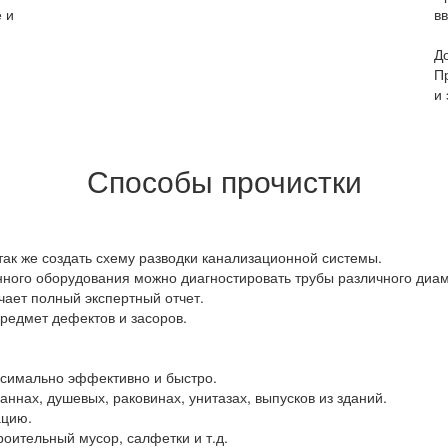
 и
в
Д
П
и
Способы прочистки
 так же создать схему разводки канализационной системы.
ого оборудования можно диагностировать трубы различного диаме
чает полный экспертный отчет.
редмет дефектов и засоров.
симально эффективно и быстро.
нах, душевых, раковинах, унитазах, выпусков из зданий.
ацию.
роительный мусор, салфетки и т.д.