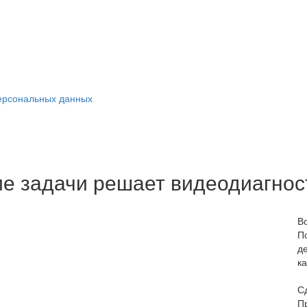
ерсональных данных
ие задачи решает видеодиагнос
В
П
д
к
С
П