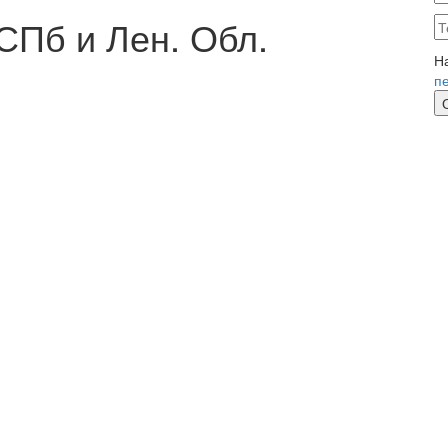
СПб и Лен. Обл.
Н
п