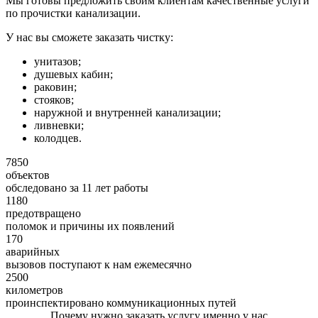
Мы готовы предложить своим клиентам качественные услуги
по прочистки канализации.
У нас вы сможете заказать чистку:
унитазов;
душевых кабин;
раковин;
стояков;
наружной и внутренней канализации;
ливневки;
колодцев.
7850
объектов
обследовано за 11 лет работы
1180
предотвращено
поломок и причины их появлений
170
аварийных
вызовов поступают к нам ежемесячно
2500
километров
проинспектировано коммуникационных путей
Почему нужно заказать услугу именно у нас