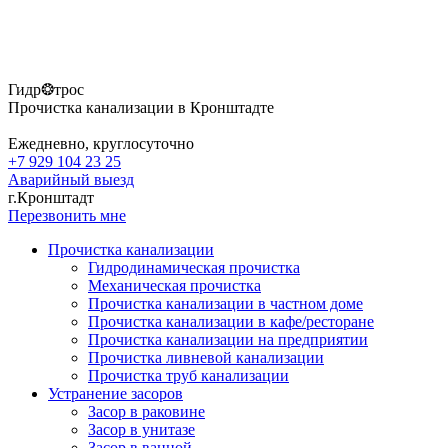
Гидр❂трос
Прочистка канализации в Кронштадте
Ежедневно, круглосуточно
+7 929 104 23 25
Аварийный выезд
г.Кронштадт
Перезвонить мне
Прочистка канализации
Гидродинамическая прочистка
Механическая прочистка
Прочистка канализации в частном доме
Прочистка канализации в кафе/ресторане
Прочистка канализации на предприятии
Прочистка ливневой канализации
Прочистка труб канализации
Устранение засоров
Засор в раковине
Засор в унитазе
Засор в ванной