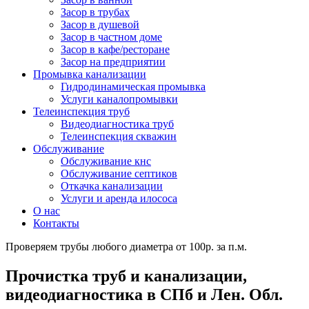
Засор в трубах
Засор в душевой
Засор в частном доме
Засор в кафе/ресторане
Засор на предприятии
Промывка канализации
Гидродинамическая промывка
Услуги каналопромывки
Телеинспекция труб
Видеодиагностика труб
Телеинспекция скважин
Обслуживание
Обслуживание кнс
Обслуживание септиков
Откачка канализации
Услуги и аренда илососа
О нас
Контакты
Проверяем трубы любого диаметра от 100р. за п.м.
Прочистка труб и канализации,
видеодиагностика в СПб и Лен. Обл.