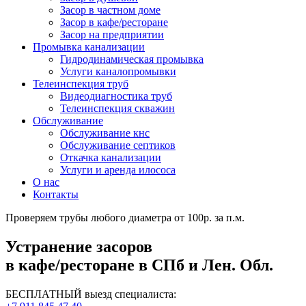
Засор в частном доме
Засор в кафе/ресторане
Засор на предприятии
Промывка канализации
Гидродинамическая промывка
Услуги каналопромывки
Телеинспекция труб
Видеодиагностика труб
Телеинспекция скважин
Обслуживание
Обслуживание кнс
Обслуживание септиков
Откачка канализации
Услуги и аренда илососа
О нас
Контакты
Проверяем трубы любого диаметра от 100р. за п.м.
Устранение засоров
в кафе/ресторане в СПб и Лен. Обл.
БЕСПЛАТНЫЙ выезд специалиста: