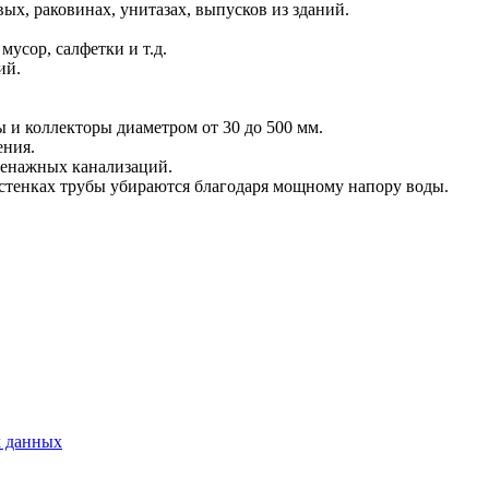
х, раковинах, унитазах, выпусков из зданий.
усор, салфетки и т.д.
ий.
 и коллекторы диаметром от 30 до 500 мм.
ения.
ренажных канализаций.
 стенках трубы убираются благодаря мощному напору воды.
х данных