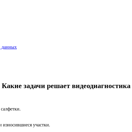
х данных
Какие задачи решает видеодиагностика
 салфетки.
и износившиеся участки.