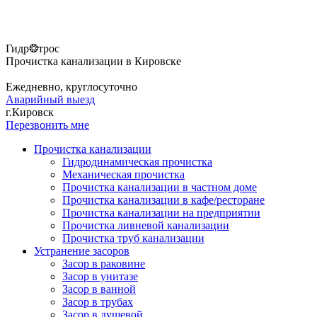
Гидр❂трос
Прочистка канализации в Кировске
Ежедневно, круглосуточно
Аварийный выезд
г.Кировск
Перезвонить мне
Прочистка канализации
Гидродинамическая прочистка
Механическая прочистка
Прочистка канализации в частном доме
Прочистка канализации в кафе/ресторане
Прочистка канализации на предприятии
Прочистка ливневой канализации
Прочистка труб канализации
Устранение засоров
Засор в раковине
Засор в унитазе
Засор в ванной
Засор в трубах
Засор в душевой