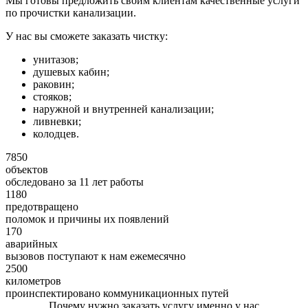
Мы готовы предложить своим клиентам качественные услуги
по прочистки канализации.
У нас вы сможете заказать чистку:
унитазов;
душевых кабин;
раковин;
стояков;
наружной и внутренней канализации;
ливневки;
колодцев.
7850
объектов
обследовано за 11 лет работы
1180
предотвращено
поломок и причины их появлений
170
аварийных
вызовов поступают к нам ежемесячно
2500
километров
проинспектировано коммуникационных путей
Почему нужно заказать услугу именно у нас