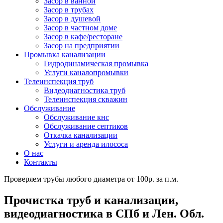
Засор в ванной
Засор в трубах
Засор в душевой
Засор в частном доме
Засор в кафе/ресторане
Засор на предприятии
Промывка канализации
Гидродинамическая промывка
Услуги каналопромывки
Телеинспекция труб
Видеодиагностика труб
Телеинспекция скважин
Обслуживание
Обслуживание кнс
Обслуживание септиков
Откачка канализации
Услуги и аренда илососа
О нас
Контакты
Проверяем трубы любого диаметра от 100р. за п.м.
Прочистка труб и канализации,
видеодиагностика в СПб и Лен. Обл.