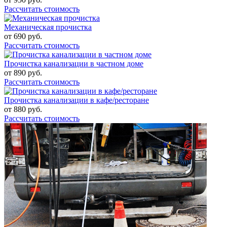
Рассчитать стоимость
Механическая прочистка
от
690
руб.
Рассчитать стоимость
Прочистка канализации в частном доме
от
890
руб.
Рассчитать стоимость
Прочистка канализации в кафе/ресторане
от
880
руб.
Рассчитать стоимость