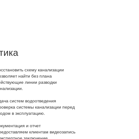
тика
осстановить схему канализации
озволяет найти без плана
ействующие линии разводки
анализации.
дача систем водоотведения
роверка системы канализации перед
водом в эксплуатацию.
окументация и отчет
редоставляем клиентам видеозапись
 экспертное заключение.