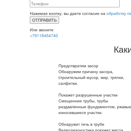
Нажимая кнопку, вы даете согласие на
обработку п
Или звоните
+79118454740
Как
Предотвратим засор
Обнаружим причину засора,
cтроительный мусор, жир, тряпки,
салфетки.
Покажет разрушенные участки
Смещенние трубы, трубы
раздавленные фундаментом, ржавые
износившиеся участки.
Обнаружит течь в трубе
Видеодиагностика покажет места