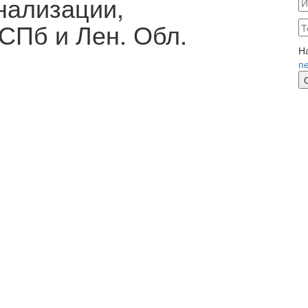
нализации,
СПб и Лен. Обл.
Н
п