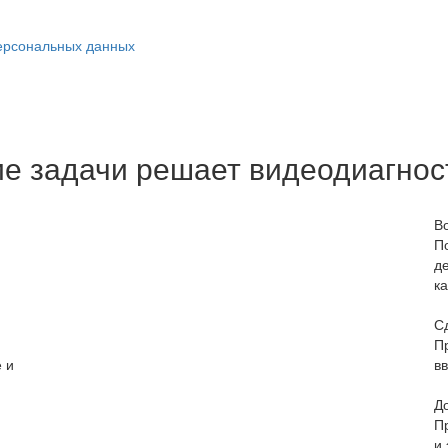
ерсональных данных
ие задачи решает видеодиагнос
В
П
д
к
С
П
 и
в
Д
П
и