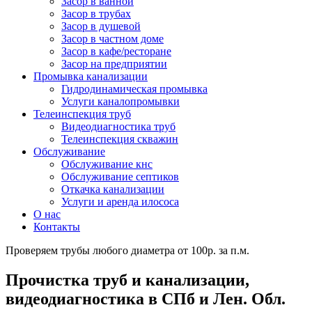
Засор в ванной
Засор в трубах
Засор в душевой
Засор в частном доме
Засор в кафе/ресторане
Засор на предприятии
Промывка канализации
Гидродинамическая промывка
Услуги каналопромывки
Телеинспекция труб
Видеодиагностика труб
Телеинспекция скважин
Обслуживание
Обслуживание кнс
Обслуживание септиков
Откачка канализации
Услуги и аренда илососа
О нас
Контакты
Проверяем трубы любого диаметра от 100р. за п.м.
Прочистка труб и канализации,
видеодиагностика в СПб и Лен. Обл.