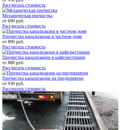
Рассчитать стоимость
Механическая прочистка
от
690
руб.
Рассчитать стоимость
Прочистка канализации в частном доме
от
890
руб.
Рассчитать стоимость
Прочистка канализации в кафе/ресторане
от
880
руб.
Рассчитать стоимость
Прочистка канализации на предприятии
от
930
руб.
Рассчитать стоимость