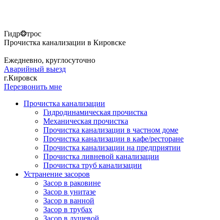
Гидр❂трос
Прочистка канализации в Кировске
Ежедневно, круглосуточно
Аварийный выезд
г.Кировск
Перезвонить мне
Прочистка канализации
Гидродинамическая прочистка
Механическая прочистка
Прочистка канализации в частном доме
Прочистка канализации в кафе/ресторане
Прочистка канализации на предприятии
Прочистка ливневой канализации
Прочистка труб канализации
Устранение засоров
Засор в раковине
Засор в унитазе
Засор в ванной
Засор в трубах
Засор в душевой