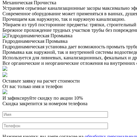
Механическая Прочистка
Устраняем серьезные канализационные засоры максимально эф
Современное оборудование может применяться в ваннах, душевы
Прочищаем как наружную, так и наружную канализацию.
Убираем из труб посторонние предметы: тряпки, строительный м
Бережное прохождение трудных участков трубы без поврежден
Гидродинамическая Промывка
Гидродинамическая установка дает возможность промыть трубы
Промывка как наружной, так и внутренней системы водоотвед
Используется для ливневых, канализационных, фекальных и д
Все органические и неорганические отложения на внутренних
Оставьте заявку на расчет стоимости
От вас только имя и телефон
И зафиксируйте
скидку по акции 10%
Скидка закрепится за номером телефона
Нажимая кнопку, вы даете согласие на
обработку персональны