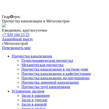
Гидр❂трос
Прочистка канализации в Металлострое
Ежедневно, круглосуточно
+7 929 104 23 25
Аварийный выезд
г.Металлострой
Перезвонить мне
Прочистка канализации
Гидродинамическая прочистка
Механическая прочистка
Прочистка канализации в частном доме
Прочистка канализации в кафе/ресторане
Прочистка канализации на предприятии
Прочистка ливневой канализации
Прочистка труб канализации
Устранение засоров
Засор в раковине
Засор в унитазе
Засор в ванной
Засор в трубах