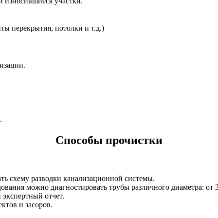
и износившиеся участки.
ты перекрытия, потолки и т.д.)
изации.
.
Способы прочистки
дать схему разводки канализационной системы.
вания можно диагностировать трубы различного диаметра: от 3
 экспертный отчет.
ктов и засоров.