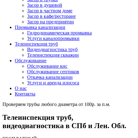
Засор в душевой
Засор в частном доме
Засор в кафе/ресторане
Засор на предприятии
Промывка канализации
Гидродинамическая промывка
Услуги каналопромывки
Телеинспекция труб
Видеодиагностика труб
Телеинспекция скважин
Обслуживание
Обслуживание кнс
Обслуживание септиков
Откачка канализации
Услуги и аренда илососа
О нас
Контакты
Проверяем трубы любого диаметра от 100р. за п.м.
Телеинспекция труб,
видеодиагностика в СПб и Лен. Обл.