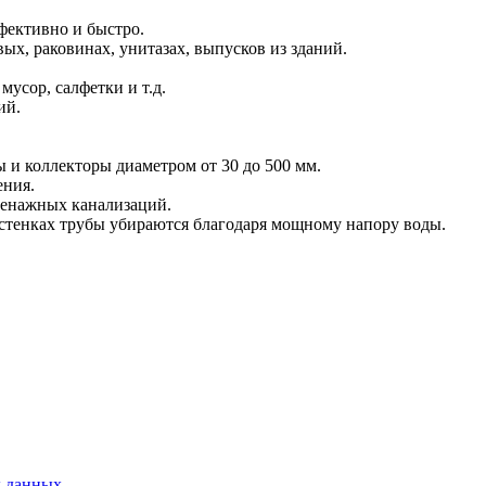
фективно и быстро.
х, раковинах, унитазах, выпусков из зданий.
усор, салфетки и т.д.
ий.
 и коллекторы диаметром от 30 до 500 мм.
ения.
ренажных канализаций.
 стенках трубы убираются благодаря мощному напору воды.
х данных