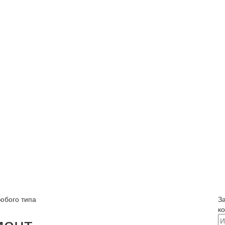
юбого типа
З
к
монт