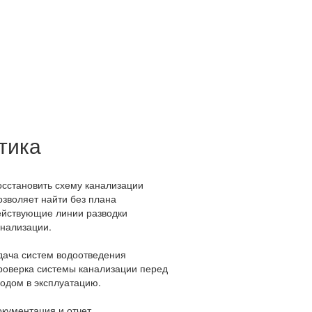
тика
осстановить схему канализации
озволяет найти без плана
ействующие линии разводки
анализации.
дача систем водоотведения
роверка системы канализации перед
водом в эксплуатацию.
окументация и отчет