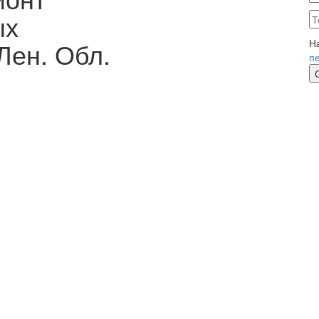
ых
Лен. Обл.
Н
п