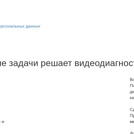
ерсональных данных
ие задачи решает видеодиагнос
В
П
д
к
С
П
 и
в
Д