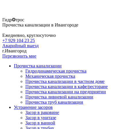
Гидр❂трос
Прочистка канализации в Ивангороде
Ежедневно, круглосуточно
+7 929 104 23 25
Аварийный выезд
г.Ивангород
Перезвонить мне
Прочистка канализации
Гидродинамическая прочистка
Механическая прочистка
Прочистка канализации в частном доме
Прочистка канализации в кафе/ресторане
Прочистка канализации на предприятии
Прочистка ливневой канализации
Прочистка труб канализации
Устранение засоров
Засор в раковине
Засор в унитазе
Засор в ванной
Засор в трубах