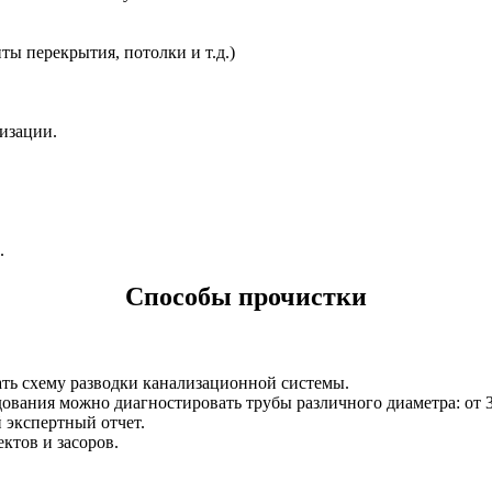
ты перекрытия, потолки и т.д.)
изации.
.
Способы прочистки
дать схему разводки канализационной системы.
вания можно диагностировать трубы различного диаметра: от 3
 экспертный отчет.
ктов и засоров.