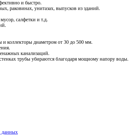
фективно и быстро.
х, раковинах, унитазах, выпусков из зданий.
усор, салфетки и т.д.
ий.
 и коллекторы диаметром от 30 до 500 мм.
ения.
ренажных канализаций.
 стенках трубы убираются благодаря мощному напору воды.
х данных