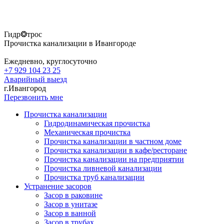
Гидр❂трос
Прочистка канализации в Ивангороде
Ежедневно, круглосуточно
+7 929 104 23 25
Аварийный выезд
г.Ивангород
Перезвонить мне
Прочистка канализации
Гидродинамическая прочистка
Механическая прочистка
Прочистка канализации в частном доме
Прочистка канализации в кафе/ресторане
Прочистка канализации на предприятии
Прочистка ливневой канализации
Прочистка труб канализации
Устранение засоров
Засор в раковине
Засор в унитазе
Засор в ванной
Засор в трубах