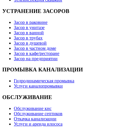
УСТРАНЕНИЕ ЗАСОРОВ
Засор в раковине
Засор в унитазе
Засор в ванной
Засор в трубах
Засор в душевой
Засор в частном доме
Засор в кафе/ресторане
Засор на предприятии
ПРОМЫВКА КАНАЛИЗАЦИИ
Гидродинамическая промывка
Услуги каналопромывки
ОБСЛУЖИВАНИЕ
Обслуживание кнс
Обслуживание септиков
Откачка канализации
Услуги и аренда илососа