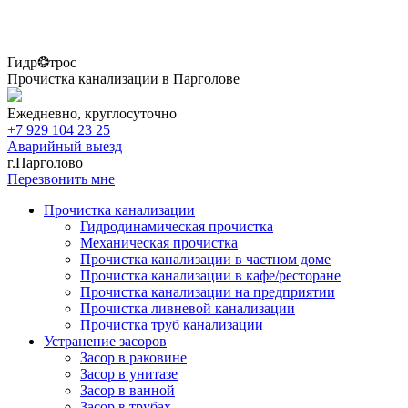
Гидр❂трос
Прочистка канализации в Парголове
Ежедневно, круглосуточно
+7 929 104 23 25
Аварийный выезд
г.Парголово
Перезвонить мне
Прочистка канализации
Гидродинамическая прочистка
Механическая прочистка
Прочистка канализации в частном доме
Прочистка канализации в кафе/ресторане
Прочистка канализации на предприятии
Прочистка ливневой канализации
Прочистка труб канализации
Устранение засоров
Засор в раковине
Засор в унитазе
Засор в ванной
Засор в трубах