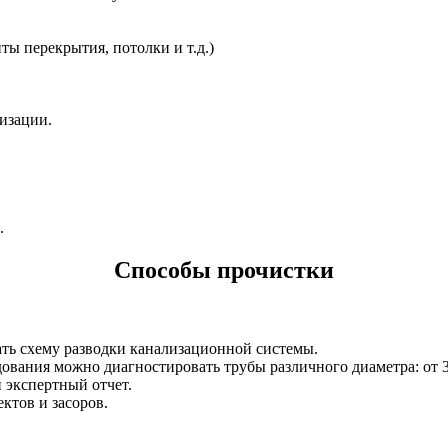
ты перекрытия, потолки и т.д.)
изации.
.
Способы прочистки
дать схему разводки канализационной системы.
вания можно диагностировать трубы различного диаметра: от 3
 экспертный отчет.
ктов и засоров.