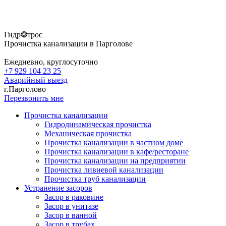
Гидр❂трос
Прочистка канализации в Парголове
Ежедневно, круглосуточно
+7 929 104 23 25
Аварийный выезд
г.Парголово
Перезвонить мне
Прочистка канализации
Гидродинамическая прочистка
Механическая прочистка
Прочистка канализации в частном доме
Прочистка канализации в кафе/ресторане
Прочистка канализации на предприятии
Прочистка ливневой канализации
Прочистка труб канализации
Устранение засоров
Засор в раковине
Засор в унитазе
Засор в ванной
Засор в трубах