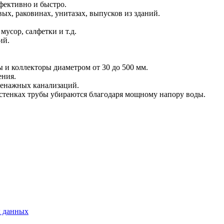
фективно и быстро.
х, раковинах, унитазах, выпусков из зданий.
усор, салфетки и т.д.
ий.
 и коллекторы диаметром от 30 до 500 мм.
ения.
ренажных канализаций.
 стенках трубы убираются благодаря мощному напору воды.
х данных