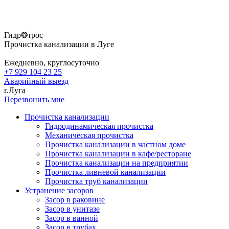
Гидр❂трос
Прочистка канализации в Луге
Ежедневно, круглосуточно
+7 929 104 23 25
Аварийный выезд
г.Луга
Перезвонить мне
Прочистка канализации
Гидродинамическая прочистка
Механическая прочистка
Прочистка канализации в частном доме
Прочистка канализации в кафе/ресторане
Прочистка канализации на предприятии
Прочистка ливневой канализации
Прочистка труб канализации
Устранение засоров
Засор в раковине
Засор в унитазе
Засор в ванной
Засор в трубах