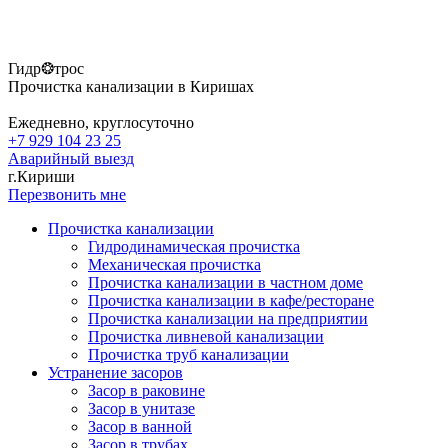
Гидр❂трос
Прочистка канализации в Киришах
Ежедневно, круглосуточно
+7 929 104 23 25
Аварийный выезд
г.Кириши
Перезвонить мне
Прочистка канализации
Гидродинамическая прочистка
Механическая прочистка
Прочистка канализации в частном доме
Прочистка канализации в кафе/ресторане
Прочистка канализации на предприятии
Прочистка ливневой канализации
Прочистка труб канализации
Устранение засоров
Засор в раковине
Засор в унитазе
Засор в ванной
Засор в трубах