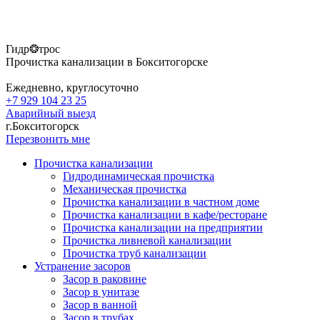
Гидр❂трос
Прочистка канализации в Бокситогорске
Ежедневно, круглосуточно
+7 929 104 23 25
Аварийный выезд
г.Бокситогорск
Перезвонить мне
Прочистка канализации
Гидродинамическая прочистка
Механическая прочистка
Прочистка канализации в частном доме
Прочистка канализации в кафе/ресторане
Прочистка канализации на предприятии
Прочистка ливневой канализации
Прочистка труб канализации
Устранение засоров
Засор в раковине
Засор в унитазе
Засор в ванной
Засор в трубах