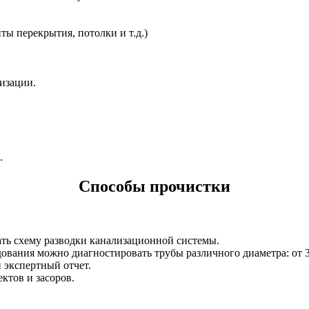
ты перекрытия, потолки и т.д.)
изации.
.
Способы прочистки
дать схему разводки канализационной системы.
вания можно диагностировать трубы различного диаметра: от 3
 экспертный отчет.
ктов и засоров.