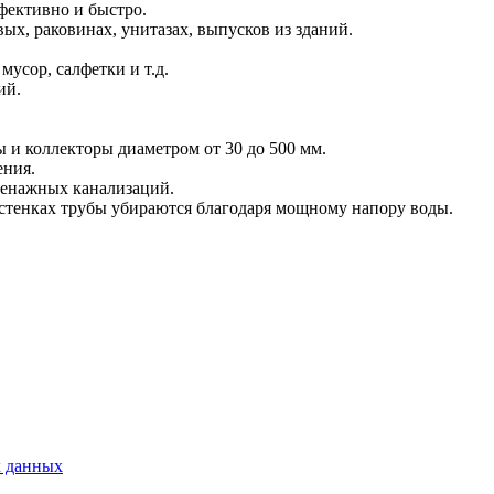
фективно и быстро.
х, раковинах, унитазах, выпусков из зданий.
усор, салфетки и т.д.
ий.
 и коллекторы диаметром от 30 до 500 мм.
ения.
ренажных канализаций.
 стенках трубы убираются благодаря мощному напору воды.
х данных