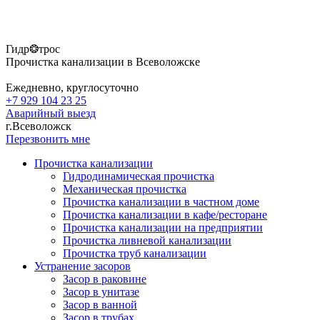
Гидр❂трос
Прочистка канализации в Всеволожске
Ежедневно, круглосуточно
+7 929 104 23 25
Аварийный выезд
г.Всеволожск
Перезвонить мне
Прочистка канализации
Гидродинамическая прочистка
Механическая прочистка
Прочистка канализации в частном доме
Прочистка канализации в кафе/ресторане
Прочистка канализации на предприятии
Прочистка ливневой канализации
Прочистка труб канализации
Устранение засоров
Засор в раковине
Засор в унитазе
Засор в ванной
Засор в трубах