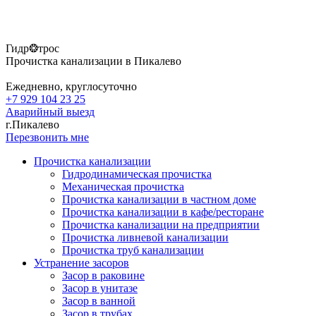
Гидр❂трос
Прочистка канализации в Пикалево
Ежедневно, круглосуточно
+7 929 104 23 25
Аварийный выезд
г.Пикалево
Перезвонить мне
Прочистка канализации
Гидродинамическая прочистка
Механическая прочистка
Прочистка канализации в частном доме
Прочистка канализации в кафе/ресторане
Прочистка канализации на предприятии
Прочистка ливневой канализации
Прочистка труб канализации
Устранение засоров
Засор в раковине
Засор в унитазе
Засор в ванной
Засор в трубах